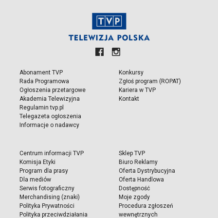
Abonament TVP
Konkursy
Rada Programowa
Zgłoś program (ROPAT)
Ogłoszenia przetargowe
Kariera w TVP
Akademia Telewizyjna
Kontakt
Regulamin tvp.pl
Telegazeta ogłoszenia
Informacje o nadawcy
Centrum informacji TVP
Sklep TVP
Komisja Etyki
Biuro Reklamy
Program dla prasy
Oferta Dystrybucyjna
Dla mediów
Oferta Handlowa
Serwis fotograficzny
Dostępność
Merchandising (znaki)
Moje zgody
Polityka Prywatności
Procedura zgłoszeń
Polityka przeciwdziałania
wewnętrznych