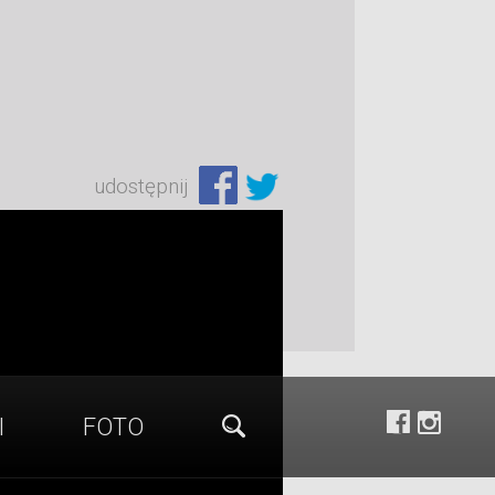
udostępnij
I
FOTO