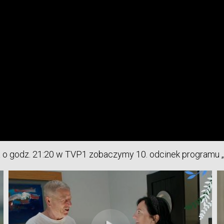
ja o godz. 21:20 w TVP1 zobaczymy 10. odcinek programu „