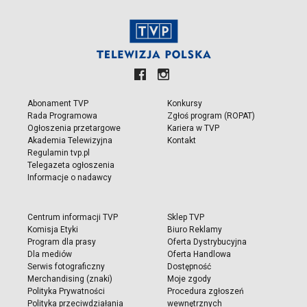
Abonament TVP
Konkursy
Rada Programowa
Zgłoś program (ROPAT)
Ogłoszenia przetargowe
Kariera w TVP
Akademia Telewizyjna
Kontakt
Regulamin tvp.pl
Telegazeta ogłoszenia
Informacje o nadawcy
Centrum informacji TVP
Sklep TVP
Komisja Etyki
Biuro Reklamy
Program dla prasy
Oferta Dystrybucyjna
Dla mediów
Oferta Handlowa
Serwis fotograficzny
Dostępność
Merchandising (znaki)
Moje zgody
Polityka Prywatności
Procedura zgłoszeń
Polityka przeciwdziałania
wewnętrznych