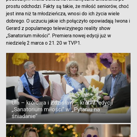
prostu odchodzi. Fakty są takie, że miłość seniorów, choć
jest inna niż ta młodzieńcza, wnosi do ich życia wiele
dobrego. O uczuciu jakie ich połączyło opowiadają Iwona i
Gerard z popularnego telewizyjnego reality show
„Sanatorium miłości”. Premiera nowej edycji już w
niedzielę 2 marca o 21. 20 w TVP1.
Ula – królowa i Zdzisław – król, 7. edycji
„Sanatorium miłości” w „Pytaniu na
śniadanie”