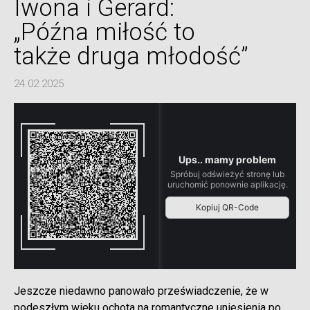
Iwona i Gerard:
„Późna miłość to
także druga młodość”
24.02.2025
Jeszcze niedawno panowało przeświadczenie, że w
podeszłym wieku ochota na romantyczne uniesienia po